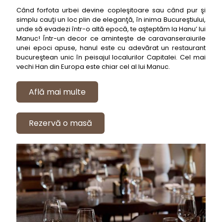
Când forfota urbei devine copleşitoare sau când pur şi
simplu cauţi un loc plin de eleganţă, în inima Bucureştiului,
unde să evadezi într-o altă epocă, te aşteptăm la Hanu’ lui
Manuc! Într-un decor ce aminteşte de caravanseraiurile
unei epoci apuse, hanul este cu adevărat un restaurant
bucureştean unic în peisajul localurilor Capitalei. Cel mai
vechi Han din Europa este chiar cel al lui Manuc.
Află mai multe
Rezervă o masă